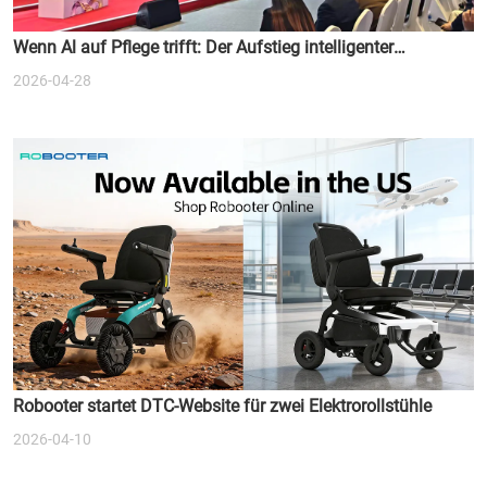
Wenn Al auf Pflege trifft: Der Aufstieg intelligenter
medizinischer Geräte
2026-04-28
Robooter startet DTC-Website für zwei Elektrorollstühle
2026-04-10