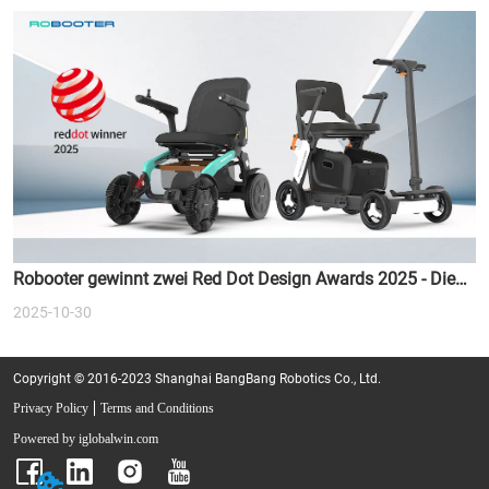
Robooter gewinnt zwei Red Dot Design Awards 2025 - Die
Zukunft der intelligenten Mobilität neu definieren
2025-10-30
Copyright © 2016-2023 Shanghai BangBang Robotics Co., Ltd.
Privacy Policy
Terms and Conditions
Powered by iglobalwin.com