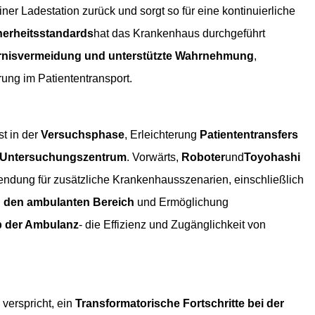
iner Ladestation zurück und sorgt so für eine kontinuierliche
herheitsstandards
hat das Krankenhaus durchgeführt
rnisvermeidung und unterstützte Wahrnehmung
,
ung im Patiententransport.
st in der
Versuchsphase
, Erleichterung
Patiententransfers
m Untersuchungszentrum
. Vorwärts,
Roboter
und
Toyohashi
ndung für zusätzliche Krankenhausszenarien, einschließlich
n den ambulanten Bereich
und Ermöglichung
lb der Ambulanz
- die Effizienz und Zugänglichkeit von
verspricht, ein
Transformatorische Fortschritte bei der