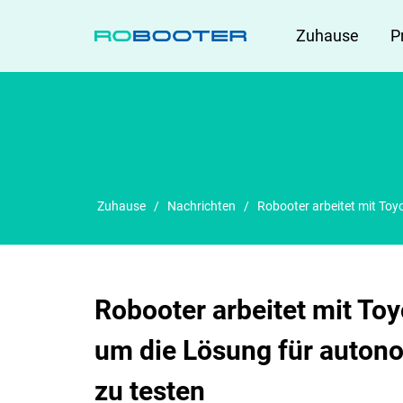
ZUHAUSE
Zuhause
P
Zuhause
/
Nachrichten
/
Robooter arbeitet mit To
Robooter arbeitet mit To
um die Lösung für auton
zu testen